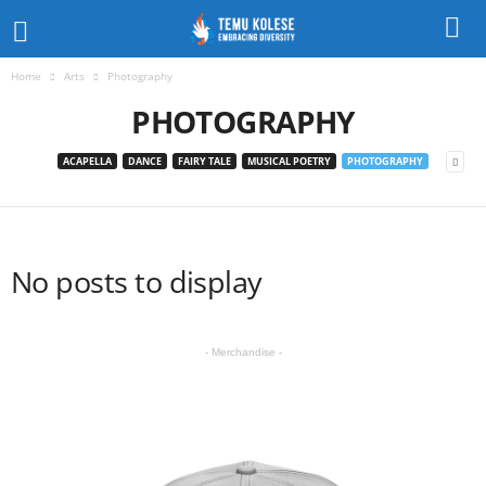
Home
Arts
Photography
PHOTOGRAPHY
ACAPELLA
DANCE
FAIRY TALE
MUSICAL POETRY
PHOTOGRAPHY
No posts to display
- Merchandise -