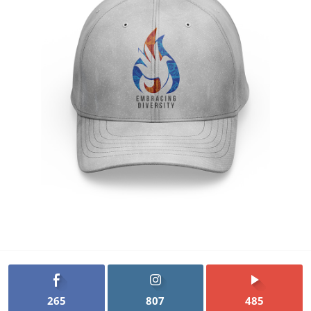
265
807
485