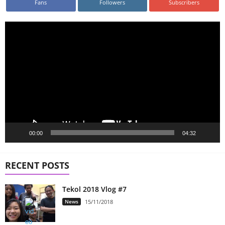
Fans
Followers
Subscribers
Video
Player
00:00
04:32
RECENT POSTS
Tekol 2018 Vlog #7
News
15/11/2018