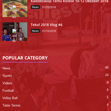
Kaleidoskop Temu Kolese 10-12 Oktober 2018
News
31/10/2018
Tekol 2018 Vlog #6
News
31/10/2018
POPULAR CATEGORY
45
News
24
Sports
9
Videos
6
Football
5
Volley Ball
4
Table Tennis