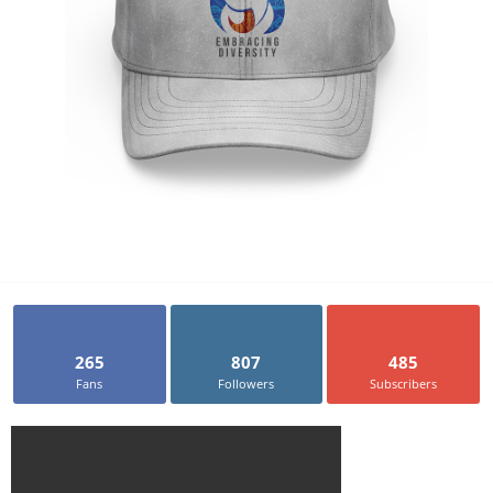
265
807
485
Fans
Followers
Subscribers