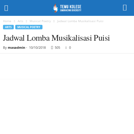
Home
Arts
Musical Poetry
Jadwal Lomba Musikalisasi Puisi
ARTS
MUSICAL POETRY
Jadwal Lomba Musikalisasi Puisi
By
masadmin
-
10/10/2018
505
0
Share