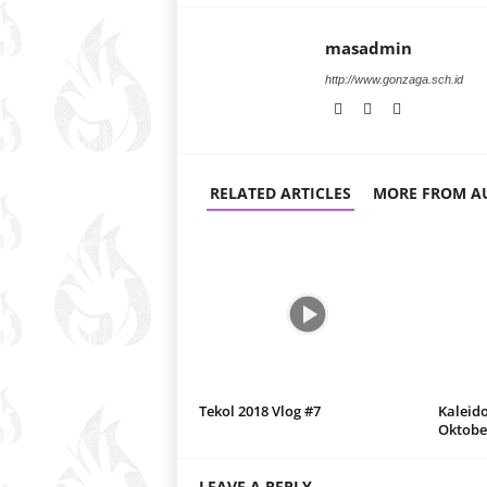
masadmin
http://www.gonzaga.sch.id
RELATED ARTICLES
MORE FROM A
Tekol 2018 Vlog #7
Kaleid
Oktobe
LEAVE A REPLY