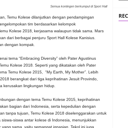
Semua kontingen berkumpul di Sport Hall
REC
an, Temu Kolese dilanjutkan dengan pendampingan
 pengelompokan tim berdasarkan kelompok
 Temu Kolese 2018, kerjasama walaupun tidak sama. Mars
an dari berbagai penjuru Sport Hall Kolese Kanisius.
kan dengan kompak.
nai tema “Embracing Diversity” oleh Pater Agustinus
emu Kolese 2018. Seperti yang dikatakan oleh Pater
 tema Temu Kolese 2015, “My Earth, My Mother”. Lebih
2018 berangkat dari tiga keprihatinan Jesuit Provindo,
ta kerusakan lingkungan hidup.
nambungan dengan tema Temu Kolese 2015, keprihatinan
akan bagian dari Indonesia, serta kepedulian dengan
ukan tanpa tujuan, Temu Kolese 2018 diselenggarakan untuk
siswa-siswa antar kolese di Indonesia, menunjukkan
yang sama, yaitu semangat ignasian. Tekol ini juga