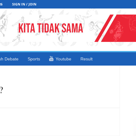
26
SIGN IN / JOIN
sh Debate
Sports
Youtube
Result
?