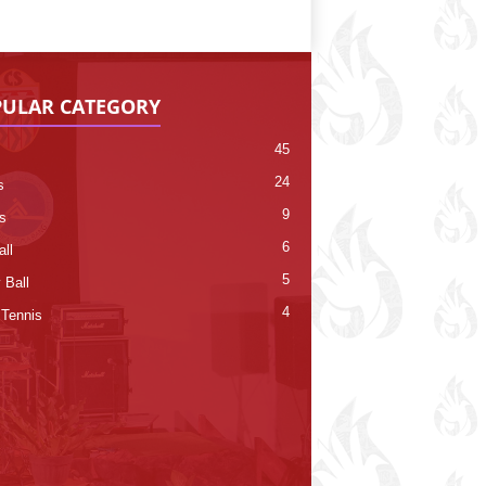
ULAR CATEGORY
45
24
s
9
s
6
ll
5
 Ball
4
 Tennis