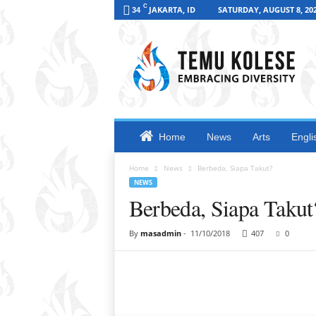
C
JAKARTA, ID
SATURDAY, AUGUST 8, 20
34
T
e
m
u
K
o
l
e
Home
News
Arts
Engli
s
e
Home
News
Berbeda, Siapa Takut?
2
NEWS
0
Berbeda, Siapa Takut
1
8
By
masadmin
-
11/10/2018
407
0
Share