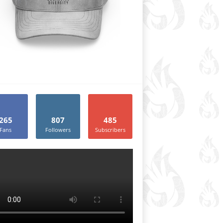
265
807
485
Fans
Followers
Subscribers