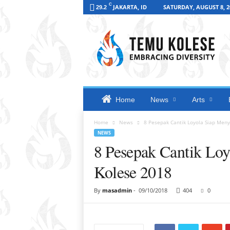
C
JAKARTA, ID
SATURDAY, AUGUST 8, 2
29.2
T
e
m
u
K
o
l
e
Home
News
Arts
s
e
Home
News
8 Pesepak Cantik Loyola Siap Me
2
NEWS
0
8 Pesepak Cantik Lo
1
8
Kolese 2018
By
masadmin
-
09/10/2018
404
0