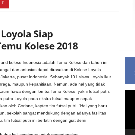
 Loyola Siap
emu Kolese 2018
urid kolese Indonesia adalah Temu Kolese dan tahun ini
mangat dan antusias dapat dirasakan di Kolese Loyola
 Jakarta, pusat Indonesia. Sebanyak 101 siswa Loyola ikut
ahraga, maupun kepanitiaan. Namun, ada hal yang tidak
kaum hawa dengan lomba Temu Kolese, yakni futsal putri.
Video
wa putra Loyola pada ekstra futsal maupun sepak
Playe
akan oleh Corinne, kapten tim futsal putri. “Hal yang baru
un, sekolah sangat mendukung dengan adanya fasilitas
, tim futsal putri ini berlatih dengan giat demi
atih dua kali seminggu untuk mematangkan