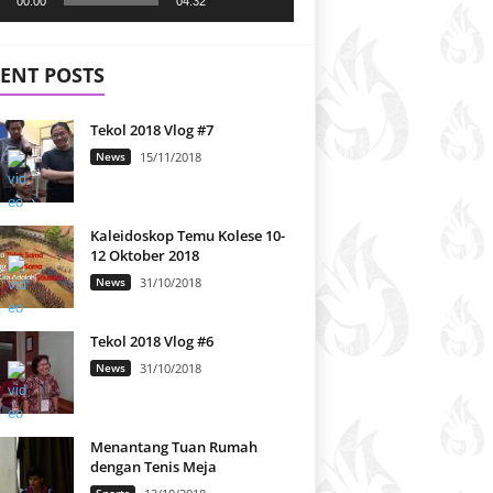
00:00
04:32
ENT POSTS
Tekol 2018 Vlog #7
News
15/11/2018
Kaleidoskop Temu Kolese 10-
12 Oktober 2018
News
31/10/2018
Tekol 2018 Vlog #6
News
31/10/2018
Menantang Tuan Rumah
dengan Tenis Meja
Sports