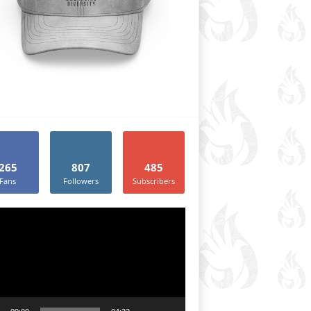
265
807
485
Fans
Followers
Subscribers
r