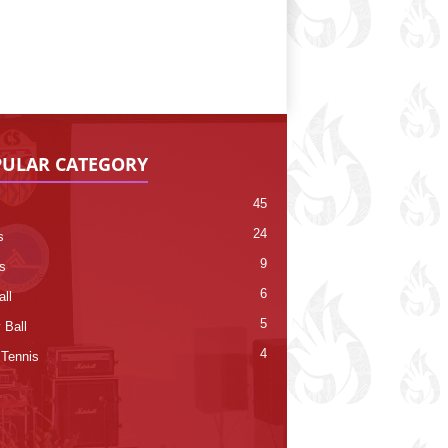
ULAR CATEGORY
45
24
s
9
s
6
ll
5
 Ball
4
 Tennis