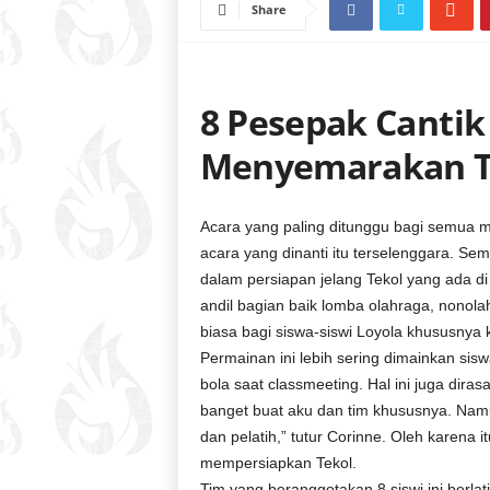
Share
8 Pesepak Cantik
Menyemarakan T
Acara yang paling ditunggu bagi semua m
acara yang dinanti itu terselenggara. Se
dalam persiapan jelang Tekol yang ada di
andil bagian baik lomba olahraga, nonol
biasa bagi siswa-siswi Loyola khususnya 
Permainan ini lebih sering dimainkan sis
bola saat classmeeting. Hal ini juga diras
banget buat aku dan tim khususnya. Nam
dan pelatih,” tutur Corinne. Oleh karena itu
mempersiapkan Tekol.
Tim yang beranggotakan 8 siswi ini berl