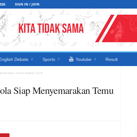
026
SIGN IN / JOIN
English Debate
Sports
Youtube
Result
nyemarakan Temu Kolese 2018
yola Siap Menyemarakan Temu