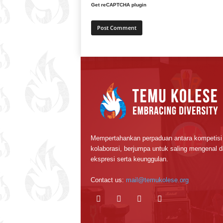
Get reCAPTCHA plugin
Mempertahankan perpaduan antara kompetisi
kolaborasi, berjumpa untuk saling mengenal 
ekspresi serta keunggulan.
Contact us:
mail@temukolese.org